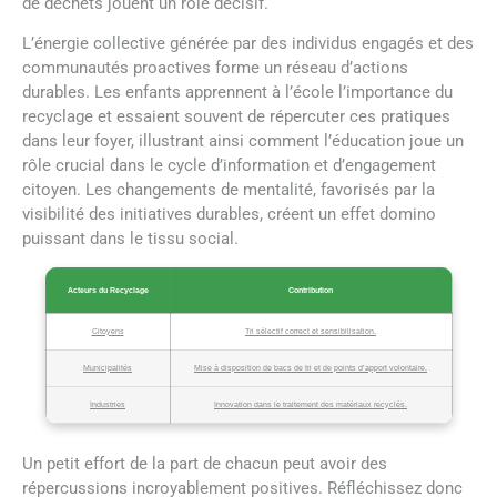
de déchets jouent un rôle décisif.
L’énergie collective générée par des individus engagés et des
communautés proactives forme un réseau d’actions
durables. Les enfants apprennent à l’école l’importance du
recyclage et essaient souvent de répercuter ces pratiques
dans leur foyer, illustrant ainsi comment l’éducation joue un
rôle crucial dans le cycle d’information et d’engagement
citoyen. Les changements de mentalité, favorisés par la
visibilité des initiatives durables, créent un effet domino
puissant dans le tissu social.
Acteurs du Recyclage
Contribution
Citoyens
Tri sélectif correct et sensibilisation.
Municipalités
Mise à disposition de bacs de tri et de points d’apport volontaire.
Industries
Innovation dans le traitement des matériaux recyclés.
Un petit effort de la part de chacun peut avoir des
répercussions incroyablement positives. Réfléchissez donc