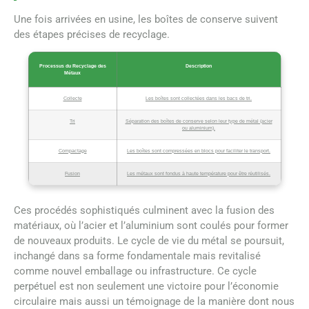
Une fois arrivées en usine, les boîtes de conserve suivent
des étapes précises de recyclage.
Processus du Recyclage des
Description
Métaux
Collecte
Les boîtes sont collectées dans les bacs de tri.
Tri
Séparation des boîtes de conserve selon leur type de métal (acier
ou aluminium).
Compactage
Les boîtes sont compressées en blocs pour faciliter le transport.
Fusion
Les métaux sont fondus à haute température pour être réutilisés.
Ces procédés sophistiqués culminent avec la fusion des
matériaux, où l’acier et l’aluminium sont coulés pour former
de nouveaux produits. Le cycle de vie du métal se poursuit,
inchangé dans sa forme fondamentale mais revitalisé
comme nouvel emballage ou infrastructure. Ce cycle
perpétuel est non seulement une victoire pour l’économie
circulaire mais aussi un témoignage de la manière dont nous