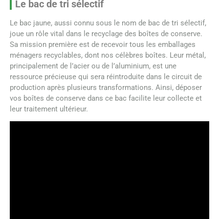
Le bac de tri sélectif
Le bac jaune, aussi connu sous le nom de bac de tri sélectif,
joue un rôle vital dans le recyclage des boîtes de conserve.
Sa mission première est de recevoir tous les emballages
ménagers recyclables, dont nos célèbres boîtes. Leur métal,
principalement de l’acier ou de l’aluminium, est une
ressource précieuse qui sera réintroduite dans le circuit de
production après plusieurs transformations. Ainsi, déposer
vos boîtes de conserve dans ce bac facilite leur collecte et
leur traitement ultérieur.