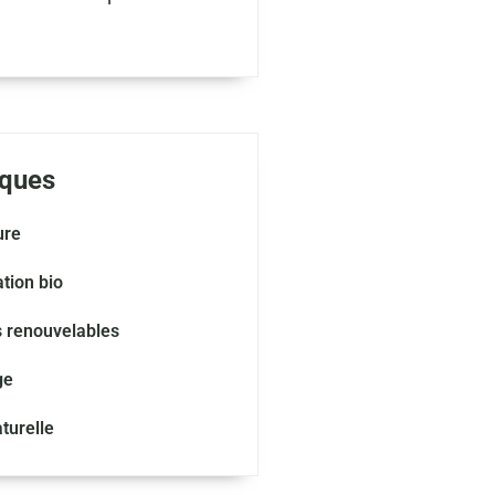
ques
ure
tion bio
s renouvelables
ge
turelle