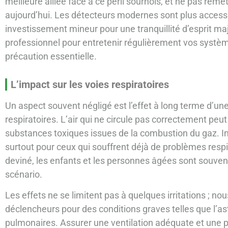
meilleure alliée face à ce péril sournois, et ne pas rem
aujourd’hui. Les détecteurs modernes sont plus access
investissement mineur pour une tranquillité d’esprit m
professionnel pour entretenir régulièrement vos systè
précaution essentielle.
L’impact sur les voies respiratoires
Un aspect souvent négligé est l’effet à long terme d’une
respiratoires. L’air qui ne circule pas correctement pe
substances toxiques issues de la combustion du gaz. Inh
surtout pour ceux qui souffrent déjà de problèmes respi
deviné, les enfants et les personnes âgées sont souven
scénario.
Les effets ne se limitent pas à quelques irritations ; nou
déclencheurs pour des conditions graves telles que l’
pulmonaires. Assurer une ventilation adéquate et une pur