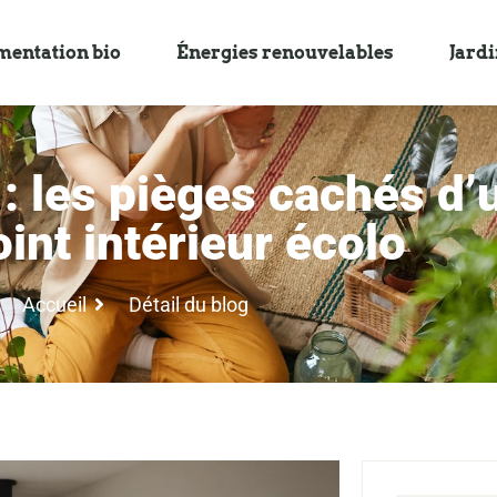
mentation bio
Énergies renouvelables
Jard
: les pièges cachés d’
int intérieur écolo
Accueil
Détail du blog