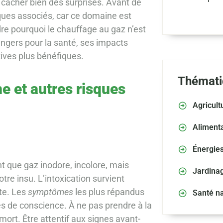
t cacher bien des surprises. Avant de
sques associés, car ce domaine est
dre pourquoi le chauffage au gaz n’est
angers pour la santé, ses impacts
ives plus bénéfiques.
Thémati
 et autres risques
Agricult
Alimenta
Énergie
t que gaz inodore, incolore, mais
Jardina
tre insu. L’intoxication survient
te. Les
symptômes
les plus répandus
Santé na
es de conscience. À ne pas prendre à la
mort. Être attentif aux signes avant-