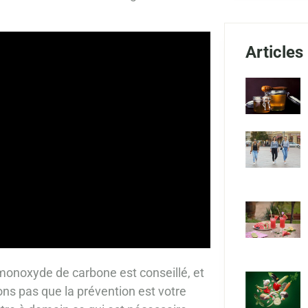
Articles
 monoxyde de carbone est conseillé, et
ons pas que la prévention est votre