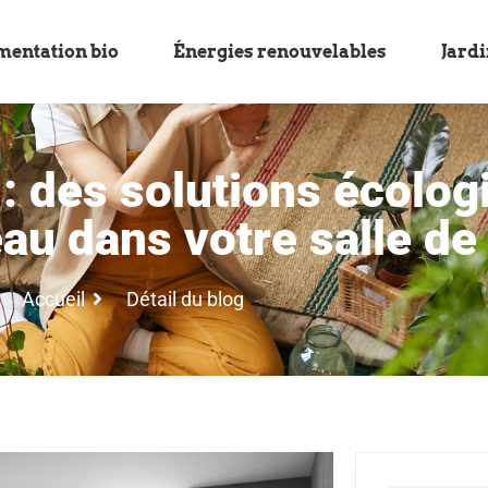
mentation bio
Énergies renouvelables
Jard
: des solutions écolog
au dans votre salle de
Accueil
Détail du blog