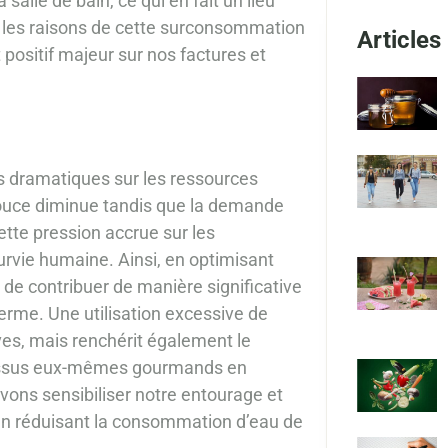
alle de bain, ce qui en fait un lieu
 les raisons de cette surconsommation
Articles
ositif majeur sur nos factures et
 dramatiques sur les ressources
 douce diminue tandis que la demande
tte pression accrue sur les
survie humaine. Ainsi, en optimisant
ble de contribuer de manière significative
terme. Une utilisation excessive de
ves, mais renchérit également le
rocessus eux-mêmes gourmands en
ons sensibiliser notre entourage et
 en réduisant la consommation d’eau de