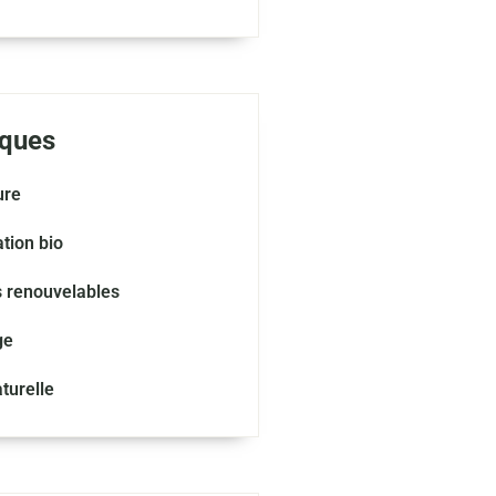
ques
ure
tion bio
s renouvelables
ge
turelle