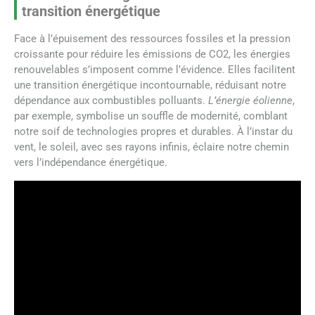
transition énergétique
Face à l’épuisement des ressources fossiles et la pression
croissante pour réduire les émissions de CO2, les énergies
renouvelables s’imposent comme l’évidence. Elles facilitent
une transition énergétique incontournable, réduisant notre
dépendance aux combustibles polluants.
L’énergie éolienne
,
par exemple, symbolise un souffle de modernité, comblant
notre soif de technologies propres et durables. À l’instar du
vent, le soleil, avec ses rayons infinis, éclaire notre chemin
vers l’indépendance énergétique.