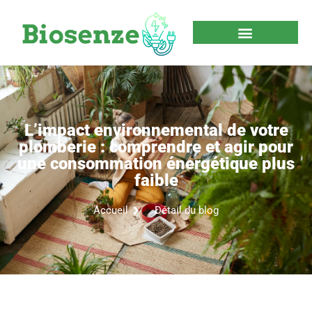
L’impact environnemental de votre
plomberie : comprendre et agir pour
une consommation énergétique plus
faible
Accueil
Détail du blog