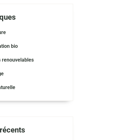
ques
ure
tion bio
s renouvelables
ge
turelle
 récents