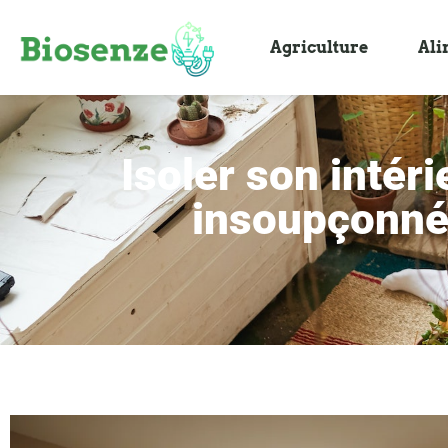
Agriculture
Ali
Isoler son intéri
insoupçonné 