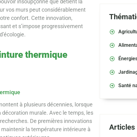
pouvoir insoupçonné que détient la
 sur vos murs peut considérablement
Thémati
tre confort. Cette innovation,
issant et s’impose progressivement
Agricult
d’écologie.
Alimenta
inture thermique
Énergie
Jardina
Santé na
thermique
montent à plusieurs décennies, lorsque
la décoration murale. Avec le temps, les
 recherches. De premières innovations
Articles
 maintenir la température intérieure à