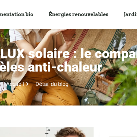
mentation bio
Énergies renouvelables
Jard
LUX solaire : le compa
les anti-chaleur
Accueil
Détail du blog