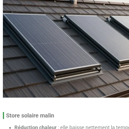
Store solaire malin
Réduction chaleur
: elle baisse nettement la tempé