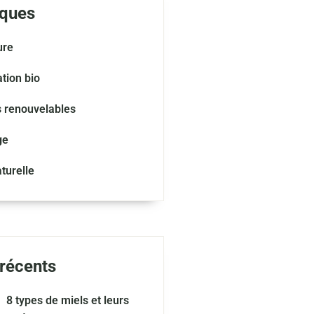
ques
ure
tion bio
s renouvelables
ge
turelle
 récents
8 types de miels et leurs