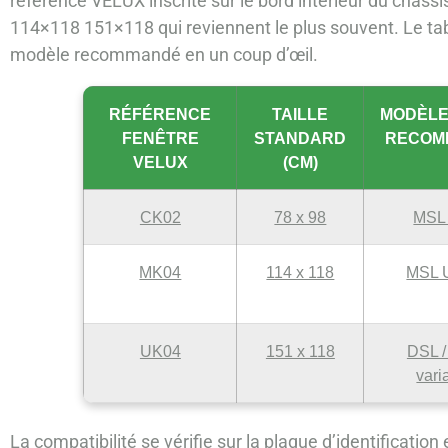
référence VELUX inscrite sur le bord intérieur du châssi
114×118 151×118 qui reviennent le plus souvent. Le tab
modèle recommandé en un coup d’œil.
RÉFÉRENCE
TAILLE
MODÈLE
FENÊTRE
STANDARD
RECOM
VELUX
(CM)
CK02
78 x 98
MSL
MK04
114 x 118
MSL 
UK04
151 x 118
DSL 
vari
La compatibilité se vérifie sur la plaque d’identification 