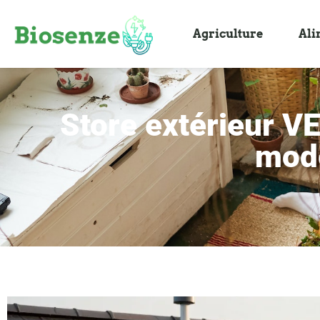
Agriculture
Ali
Store extérieur VE
modè