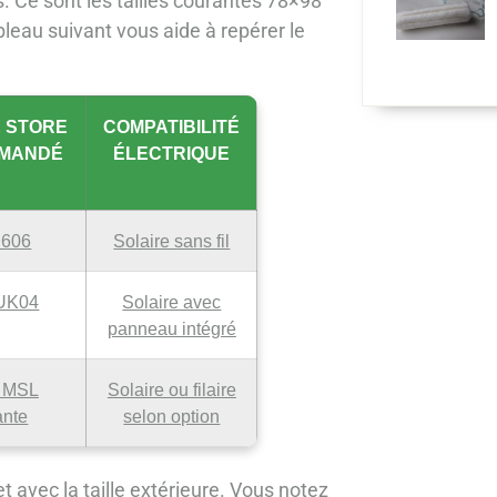
s. Ce sont les tailles courantes 78×98
leau suivant vous aide à repérer le
 STORE
COMPATIBILITÉ
MANDÉ
ÉLECTRIQUE
 606
Solaire sans fil
UK04
Solaire avec
panneau intégré
/ MSL
Solaire ou filaire
ante
selon option
et avec la taille extérieure. Vous notez