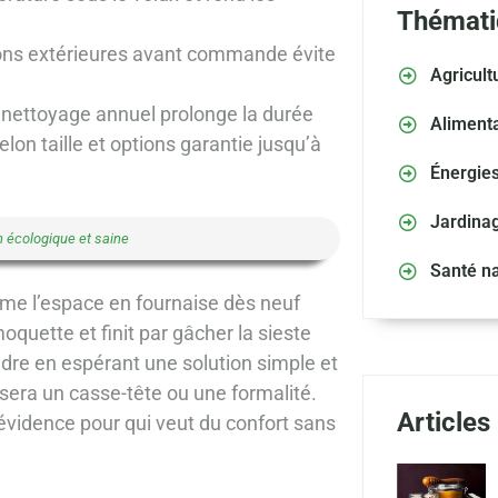
Thémati
sions extérieures avant commande évite
Agricult
et nettoyage annuel prolonge la durée
Alimenta
selon taille et options garantie jusqu’à
Énergie
Jardina
n écologique et saine
Santé na
rme l’espace en fournaise dès neuf
quette et finit par gâcher la sieste
adre en espérant une solution simple et
é sera un casse-tête ou une formalité.
Articles
 évidence pour qui veut du confort sans